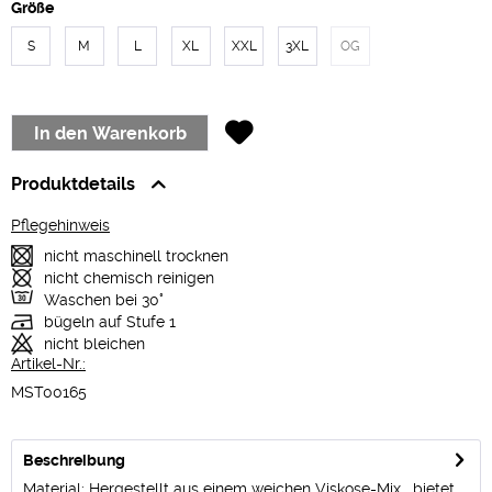
Größe
S
M
L
XL
XXL
3XL
OG
In den
Warenkorb
Produktdetails
Pflegehinweis
nicht maschinell trocknen
nicht chemisch reinigen
Waschen bei 30°
bügeln auf Stufe 1
nicht bleichen
Artikel-Nr.:
MST00165
Beschreibung
Material: Hergestellt aus einem weichen Viskose-Mix , bietet