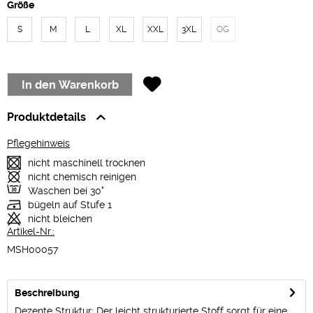
Größe
S
M
L
XL
XXL
3XL
OG
In den
Warenkorb
Produktdetails
Pflegehinweis
nicht maschinell trocknen
nicht chemisch reinigen
Waschen bei 30°
bügeln auf Stufe 1
nicht bleichen
Artikel-Nr.:
MSH00057
Beschreibung
Dezente Struktur: Der leicht strukturierte Stoff sorgt für eine