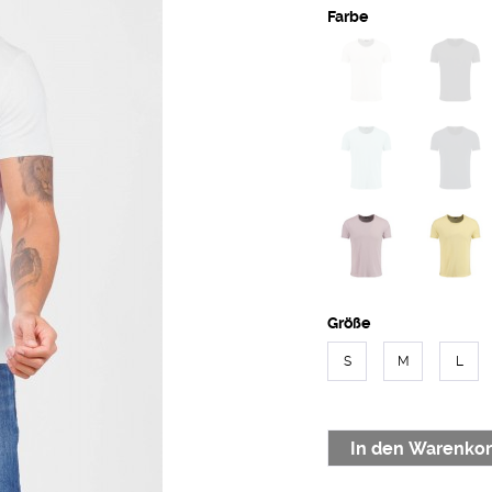
Farbe
Größe
S
M
L
In den
Warenko