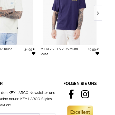
TA round-
MT KLVIVE LA VIDA round-
MST KL
34,99 €
29,99 €
loose
ER
FOLGEN SIE UNS
e den KEY LARGO Newsletter und
 keine neuen KEY LARGO Styles
aktion!