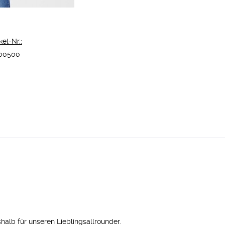
kel-Nr.:
00500
halb für unseren Lieblingsallrounder.