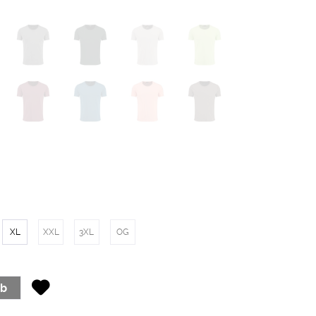
XL
XXL
3XL
OG
rb