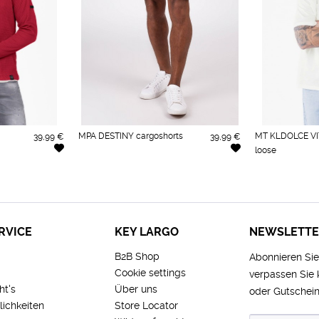
MPA DESTINY cargoshorts
MT KLDOLCE VI
39,99 €
39,99 €
loose
RVICE
KEY LARGO
NEWSLETT
B2B Shop
Abonnieren Si
Cookie settings
verpassen Sie
ht's
Über uns
oder Gutschein
ichkeiten
Store Locator