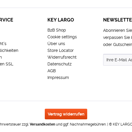
RVICE
KEY LARGO
NEWSLETT
B2B Shop
Abonnieren Si
Cookie settings
verpassen Sie
ht's
Über uns
oder Gutschein
ichkeiten
Store Locator
n
Widerrufsrecht
len SSL
Datenschutz
AGB
Impressum
Vertrag widerrufen
Mehrwertsteuer zzgl.
Versandkosten
und ggf. Nachnahmegebühren. | © KEY LARGO -