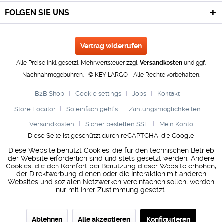
FOLGEN SIE UNS
Vertrag widerrufen
Alle Preise inkl. gesetzl. Mehrwertsteuer zzgl.
Versandkosten
und ggf.
Nachnahmegebühren. | © KEY LARGO - Alle Rechte vorbehalten.
B2B Shop
Cookie settings
Jobs
Kontakt
Store Locator
So einfach geht's
Zahlungsmöglichkeiten
Versandkosten
Sicher bestellen SSL
Mein Konto
Diese Seite ist geschützt durch reCAPTCHA, die Google
Datenschutzerklärung
und
Nutzungsbedingungen
gelten.
Diese Website benutzt Cookies, die für den technischen Betrieb
der Website erforderlich sind und stets gesetzt werden. Andere
Cookies, die den Komfort bei Benutzung dieser Website erhöhen,
der Direktwerbung dienen oder die Interaktion mit anderen
Websites und sozialen Netzwerken vereinfachen sollen, werden
nur mit Ihrer Zustimmung gesetzt.
Ablehnen
Alle akzeptieren
Konfigurieren