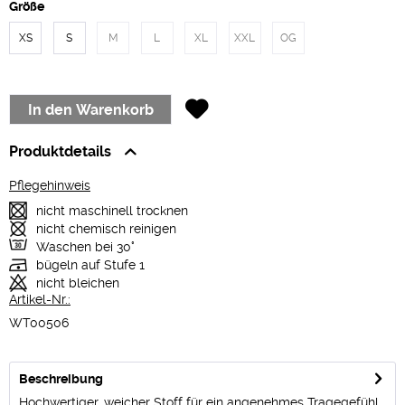
Größe
XS
S
M
L
XL
XXL
OG
In den
Warenkorb
Produktdetails
Pflegehinweis
nicht maschinell trocknen
nicht chemisch reinigen
Waschen bei 30°
bügeln auf Stufe 1
nicht bleichen
Artikel-Nr.:
WT00506
Beschreibung
Hochwertiger, weicher Stoff für ein angenehmes Tragegefühl.