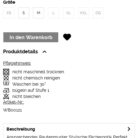
Größe
XS
S
M
L
XL
XXL
OG
In den
Warenkorb
Produktdetails
Pflegehinweis
nicht maschinell trocknen
nicht chemisch reinigen
Waschen bei 30°
bügeln auf Stufe 1
nicht bleichen
Artikel-Nr.:
WB00121
Beschreibung
Ansprechendes Rautenmuster Stylische Fächeroptik Perfekt