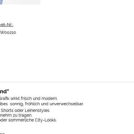
kel-Nr.:
W00210
und"
rafik wirkt frisch und modern.
ibes  sonnig, fröhlich und unverwechselbar.
 Shorts oder Leinenstyles.
enehm zu tragen.
oder sommerliche City-Looks.