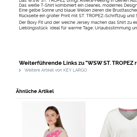
Das WSW ST. TROPEZ bringt Riviera-Feeling in deinen Allt
Das weiße T-Shirt kombiniert ein cleanes, modernes Desig
Eine gelbe Sonne und blaue Wellen zieren die Brusttasche
Rückseite ein großer Print mit ST. TROPEZ-Schriftzug un
Der Boxy Fit und der weiche Jersey machen das Shirt zu 
Lieblingsstück  ideal für warme Tage, Urlaubsstimmung u
Weiterführende Links zu "WSW ST. TROPEZ 
Weitere Artikel von KEY LARGO
Ähnliche Artikel