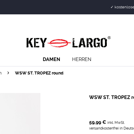
✓ kostenlose
DAMEN
HERREN
n
WSW ST. TROPEZ round
WSW ST. TROPEZ r
59,99 €
inkl. MwSt.
versandkostenfrei in Deut