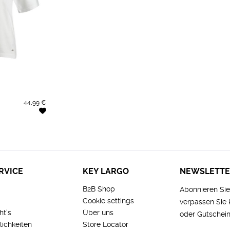
44,99 €
RVICE
KEY LARGO
NEWSLETT
B2B Shop
Abonnieren Si
Cookie settings
verpassen Sie
ht's
Über uns
oder Gutschein
ichkeiten
Store Locator