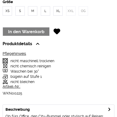
Größe
XS
S
M
L
XL
XXL
OG
In den
Warenkorb
Produktdetails
Pflegehinweis
nicht maschinell trocknen
nicht chemisch reinigen
Waschen bei 30°
bügeln auf Stufe 1
nicht bleichen
Artikel-Nr.:
WKN00225
Beschreibung
Ob fürs Office, den City-Bummel oder stylisch auf Reisen: