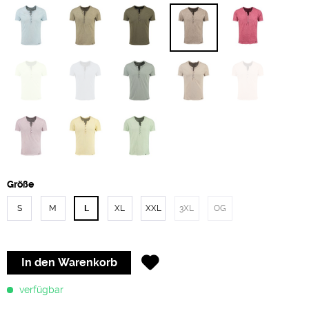
Größe
S
M
L
XL
XXL
3XL
OG
In den
Warenkorb
verfügbar