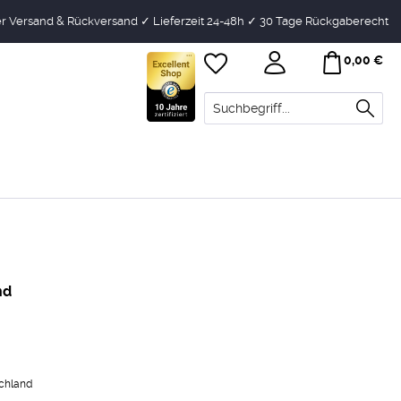
r Versand & Rückversand ✓ Lieferzeit 24-48h ✓ 30 Tage Rückgaberecht
0,00 €
nd
schland