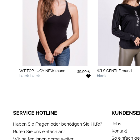
WT TOP LUCY NEW round
WLS GENTLE round
29,99 €
black-black
black
SERVICE HOTLINE
KUNDENSE
Jobs
Haben Sie Fragen oder benötigen Sie Hilfe?
Kontakt
Rufen Sie uns einfach an!
So einfach ge
Wir helfen Ihnen gerne weiter: