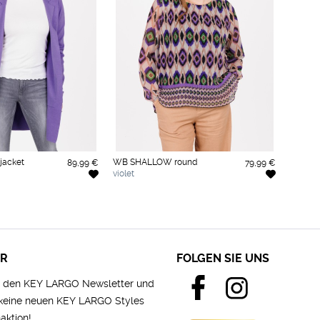
acket
WB SHALLOW round
89,99 €
79,99 €
violet
ER
FOLGEN SIE UNS
e den KEY LARGO Newsletter und
 keine neuen KEY LARGO Styles
aktion!