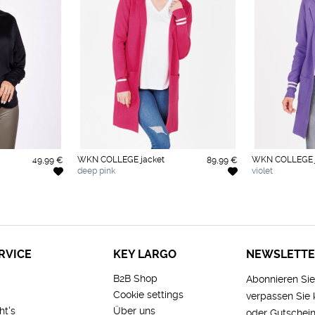
WKN COLLEGE jacket
WKN COLLEGE j
49,99 €
89,99 €
deep pink
violet
RVICE
KEY LARGO
NEWSLETT
B2B Shop
Abonnieren Si
Cookie settings
verpassen Sie
ht's
Über uns
oder Gutschein