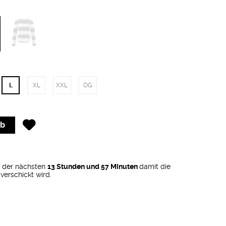
L
XL
XXL
OG
rb
b der nächsten
13 Stunden und 57 Minuten
damit die
verschickt wird.