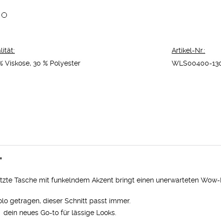
ität:
Artikel-Nr.:
% Viskose, 30 % Polyester
WLS00400-13
"
esetzte Tasche mit funkelndem Akzent bringt einen unerwarteten Wo
olo getragen, dieser Schnitt passt immer.
 dein neues Go-to für lässige Looks.