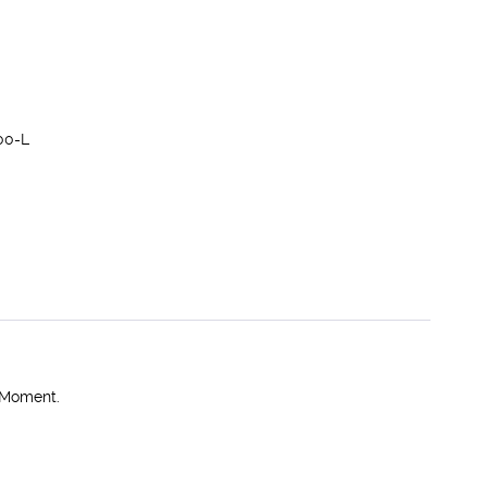
00-L
w-Moment.