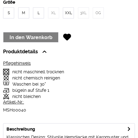
Größe
S
M
L
XL
XXL
3XL
OG
In den
Warenkorb
Produktdetails
Pflegehinweis
nicht maschinell trocknen
nicht chemisch reinigen
Waschen bei 30°
bügeln auf Stufe 1
nicht bleichen
Artikel-Nr.:
MSH00040
Beschreibung
Klassisches Design: Stilvolle Hemdjacke mit Karomuster und