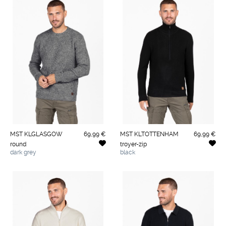
MST KLGLASGOW
69,99 €
MST KLTOTTENHAM
69,99 €
round
troyer-zip
dark grey
black