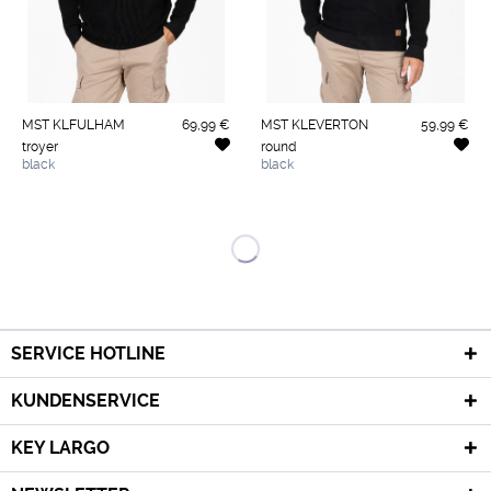
MST KLFULHAM
69,99 €
MST KLEVERTON
59,99 €
troyer
round
black
black
SERVICE HOTLINE
KUNDENSERVICE
KEY LARGO