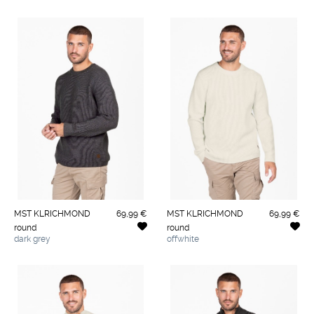
MST KLRICHMOND
69,99 €
MST KLRICHMOND
69,99 €
round
round
dark grey
offwhite