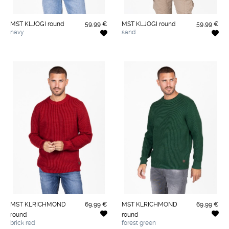
MST KLJOGI round
59,99 €
MST KLJOGI round
59,99 €
navy
sand
MST KLRICHMOND
69,99 €
MST KLRICHMOND
69,99 €
round
round
brick red
forest green