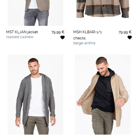
MST KLJAN jacket
79,99 €
MSH KLBARI 1/1
79,99 €
roasted cashew
checks
beige-anthra