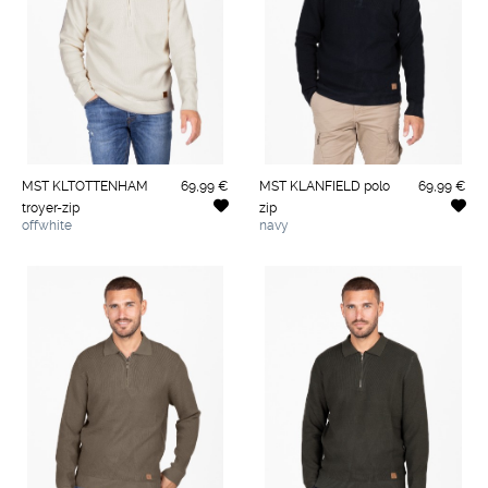
MST KLTOTTENHAM
69,99 €
MST KLANFIELD polo
69,99 €
troyer-zip
zip
offwhite
navy