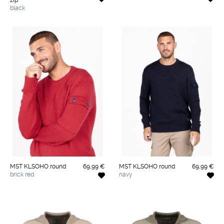
zip
black
MST KLSOHO round
69,99 €
MST KLSOHO round
69,99 €
brick red
navy