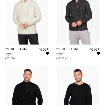
MST KLFULHAM
69,99 €
MST KLFULHAM
69,99 €
troyer
troyer
offwhite
dark grey