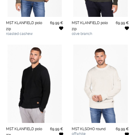
MST KLANFIELD polo
69,99 €
MST KLANFIELD polo
69,99 €
zip
zip
roasted cashew
olive branch
MST KLANFIELD polo
69,99 €
MST KLSOHO round
69,99 €
offwhite